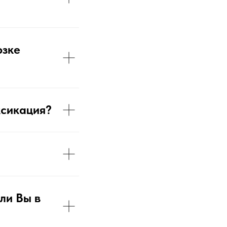
озке
ксикация?
ли Вы в