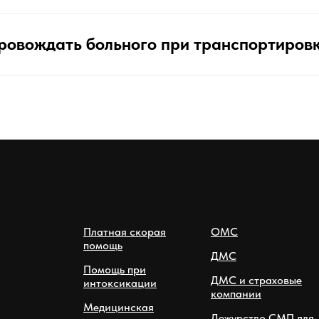
ровождать больного при транспортиров
Платная скорая
ОМС
помощь
ДМС
Помощь при
ДМС и страховые
интоксикации
компании
Медицинская
Дежурство СМП для