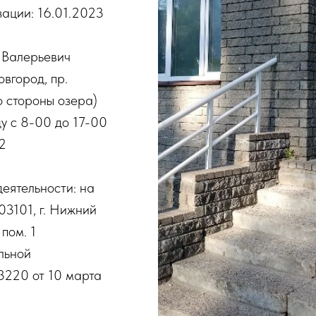
ации: 16.01.2023
 Валерьевич
вгород, пр.
со стороны озера)
у с 8-00 до 17-00
2
еятельности: на
3101, г. Нижний
 пом. 1
льной
220 от 10 марта