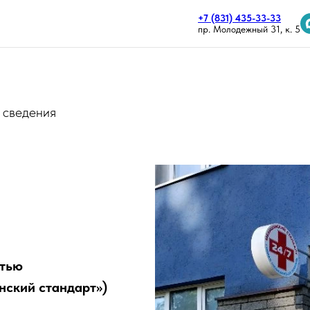
+7 (831) 435-33-33
пр. Молодежный 31, к. 5
 сведения
стью
ский стандарт»)