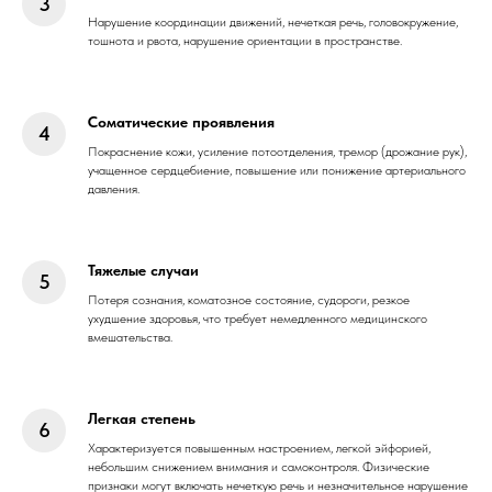
Нарушение координации движений, нечеткая речь, головокружение,
тошнота и рвота, нарушение ориентации в пространстве.
Соматические проявления
Покраснение кожи, усиление потоотделения, тремор (дрожание рук),
учащенное сердцебиение, повышение или понижение артериального
давления.
Тяжелые случаи
Потеря сознания, коматозное состояние, судороги, резкое
ухудшение здоровья, что требует немедленного медицинского
вмешательства.
Легкая степень
Характеризуется повышенным настроением, легкой эйфорией,
небольшим снижением внимания и самоконтроля. Физические
признаки могут включать нечеткую речь и незначительное нарушение