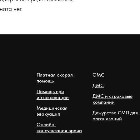
ата нет.
Платная скорая
ОМС
помощь
ДМС
Помощь при
ДМС и страховые
интоксикации
компании
Медицинская
Дежурство СМП для
эвакуация
организаций
Онлайн-
консультация врача