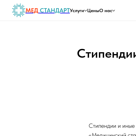
МЕД
СТАНДАРТ
Услуги
Цены
О нас
Стипенди
Стипендии и иные
«Медицинский ста