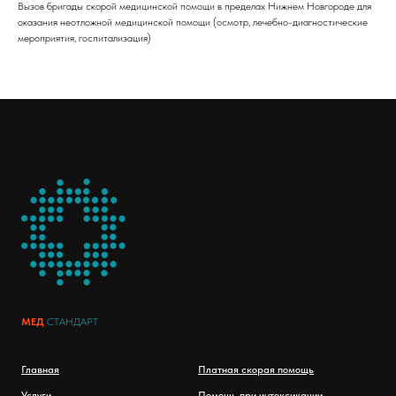
Вызов бригады скорой медицинской помощи в пределах Нижнем Новгороде для
оказания неотложной медицинской помощи (осмотр, лечебно-диагностические
мероприятия, госпитализация)
МЕД
СТАНДАРТ
Главная
Платная скорая помощь
Услуги
Помощь при интоксикации