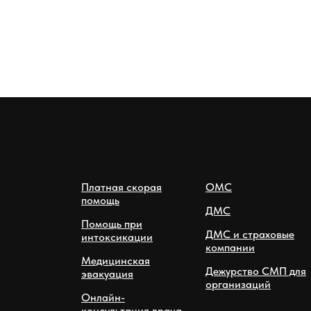
Платная скорая
ОМС
помощь
ДМС
Помощь при
ДМС и страховые
интоксикации
компании
Медицинская
Дежурство СМП для
эвакуация
организаций
Онлайн-
консультация врача