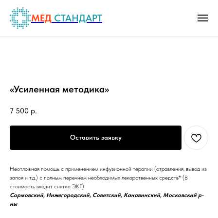
МЕД
СТАНДАРТ
«Усиленная методика»
7 500
р.
Оставить заявку
Неотложная помощь с применением инфузионной терапии (отравления, вывод из
запоя и т.д.) с полным перечнем необходимых лекарственных средств* (В
стоимость входит снятие ЭКГ)
Сормовский, Нижегородский, Советский, Канавинский, Московский р-
ны