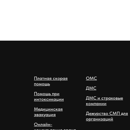
Платная скорая
ОМС
помощь
ДМС
Помощь при
ДМС и страховые
интоксикации
компании
Медицинская
Дежурство СМП для
эвакуация
организаций
Онлайн-
консультация врача