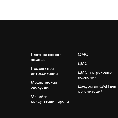
Платная скорая
ОМС
помощь
ДМС
Помощь при
ДМС и страховые
интоксикации
компании
Медицинская
Дежурство СМП для
эвакуация
организаций
Онлайн-
консультация врача