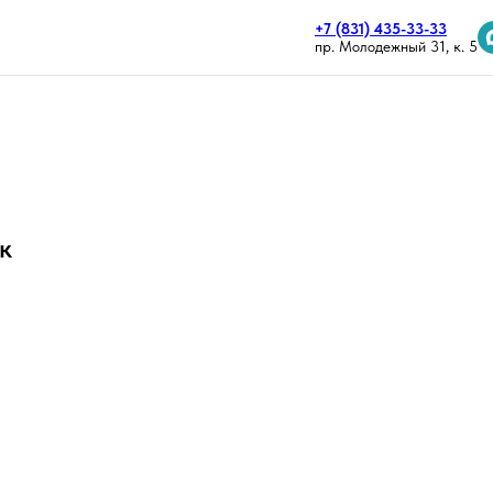
+7 (831) 435-33-33
пр. Молодежный 31, к. 5
к