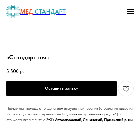
МЕД
СТАНДАРТ
«Стандартная»
5 500
р.
Оставить заявку
Неотложная помощь с применением инфузионной терапии (отравления, вывод из
запоя и т.д.) с полным перечнем необходимых лекарственных средств* (В
стоимость входит снятие ЭКГ)
Автозаводский, Ленинский, Приокский р-ны