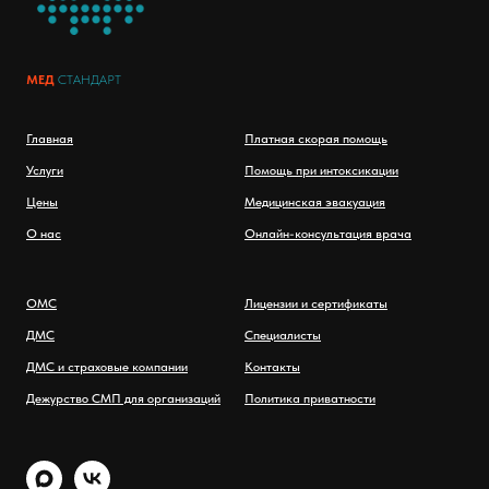
МЕД
СТАНДАРТ
Главная
Платная скорая помощь
Услуги
Помощь при интоксикации
Цены
Медицинская эвакуация
О нас
Онлайн-консультация врача
ОМС
Лицензии и сертификаты
ДМС
Специалисты
ДМС и страховые компании
Контакты
Дежурство СМП для организаций
Политика приватности